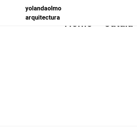
yolandaolmo
arquitectura
Home – Català