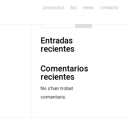
proyectos
bio
news
contacto
Cerca
Entradas
recientes
Comentarios
recientes
No s'han trobat
comentaris.